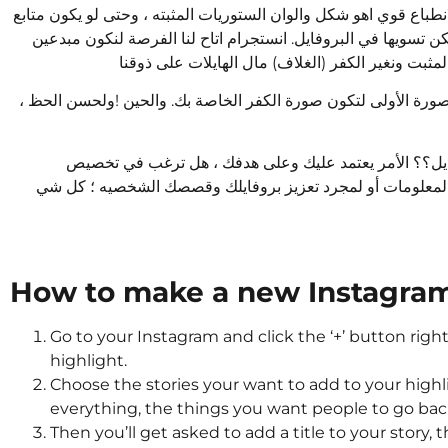
طباع قوي اهو شكل والوان الستوريات المثبته ، وحتى لو يكون متابع
مكن تسويها في البروفايل. انستجرام اتاح لنا الفرصة لنكون مبدعين
 ستوري مثبت٫ يختار تلقائيًا الصورة الأولى لتكون صورة الكفر الخاصة بك. والحين !ولحسن الحظ
يل؟؟ الأمر يعتمد عليك وعلى هدفك ، هل ترغب في تخصيص
ر المعلومات أو لمجرد تعزيز بروفايلك وقصصك الشخصيه ؛ كل شي
How to make a new Instagram
Go to your Instagram and click the ‘+’ button rig
highlight.
Choose the stories your want to add to your highl
everything, the things you want people to go ba
Then you’ll get asked to add a title to your story, t