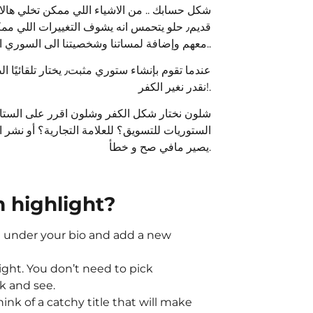
شكل حسابك .. من الاشياء اللي ممكن تخلي هالان
قديم٫ حلو يتحمس انه يشوف التغييرات اللي م
معهم وإضافة لمساتنا وشخصيتنا الى السوري المثبت ونغير الكفر (الغلاف) مال الهايلات على ذوقنا..
عندما تقوم بإنشاء ،
نقدر نغير الكفر!.
شلون نختار شكل الكفر وشلون اقرر على الستا
الستوريات للتسويق؟ للعلامة التجارية؟ أو نش
يصير مافي صح و خطأ.
 highlight?
ht under your bio and add a new
ight. You don’t need to pick
ck and see.
hink of a catchy title that will make