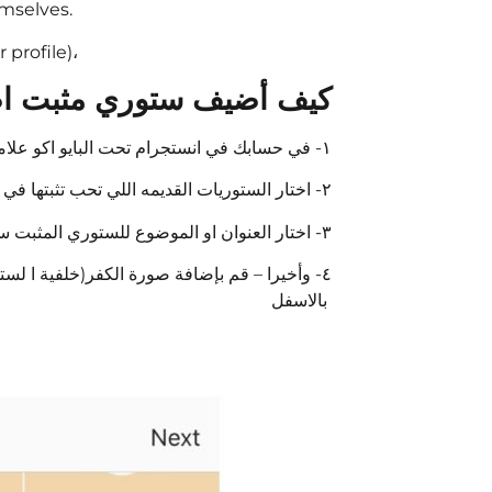
mselves.
 profile)،
كيف أضيف ستوري مثبت اص
١- في حسابك في انستجرام تحت البايو اكو علامة اضافه + اضغط عليها
٢- اختار الستوريات القديمه اللي تحب تثبتها في الحساب تحت العنوان اللي بتختاره
٣- اختار العنوان او الموضوع للستوري المثبت سواء كان عن رياضه او دول او ملابس او إعلانات
٤- وأخيرا – قم بإضافة صورة الكفر(خلفية ا ل
بالاسفل