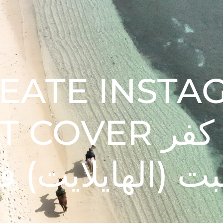
EATE INSTA
 شلون نسوي كفر
ت (الهايلايت) 